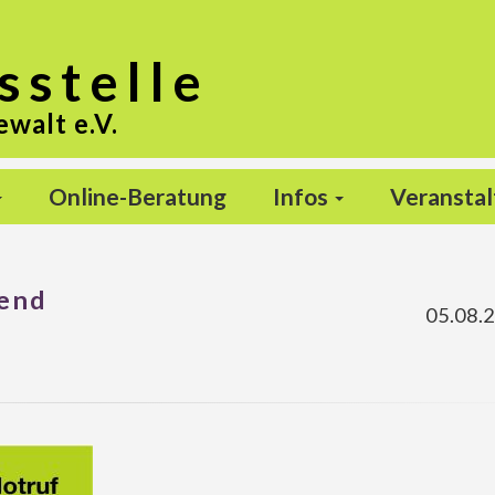
s
stelle
ewalt e.V.
Online-Beratung
Infos
Veransta
bend
05.08.