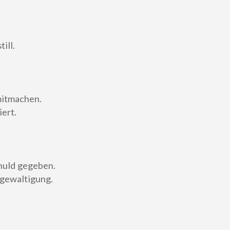
ill.
mitmachen.
ert.
huld gegeben.
rgewaltigung.