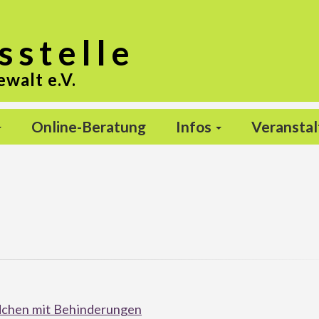
s
stelle
ewalt e.V.
Online-Beratung
Infos
Veransta
g
dchen mit Behinderungen