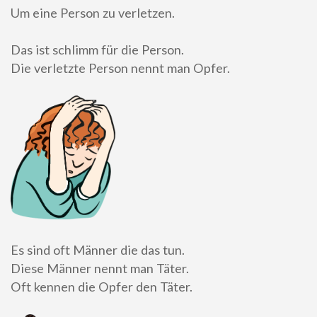
Um eine Person zu verletzen.
Das ist schlimm für die Person.
Die verletzte Person nennt man Opfer.
Es sind oft Männer die das tun.
Diese Männer nennt man Täter.
Oft kennen die Opfer den Täter.