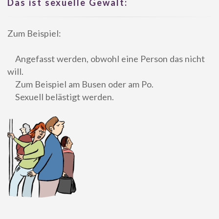
Das ist sexuelle Gewalt:
Zum Beispiel:
Angefasst werden, obwohl eine Person das nicht
will.
Zum Beispiel am Busen oder am Po.
Sexuell belästigt werden.