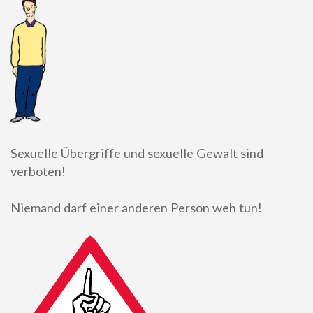
Sexuelle Übergriffe und sexuelle Gewalt sind
verboten!
Niemand darf einer anderen Person weh tun!