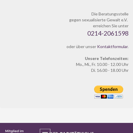
Die Beratungsstelle
gegen sexualisierte Gewalt e.V.
erreichen Sie unter
0214-2061598
oder über unser
Kontaktformular
.
Unsere Telefonzeiten:
Mo., Mi., Fr. 10.00 - 12.00 Uhr
Di. 16.00 - 18.00 Uhr